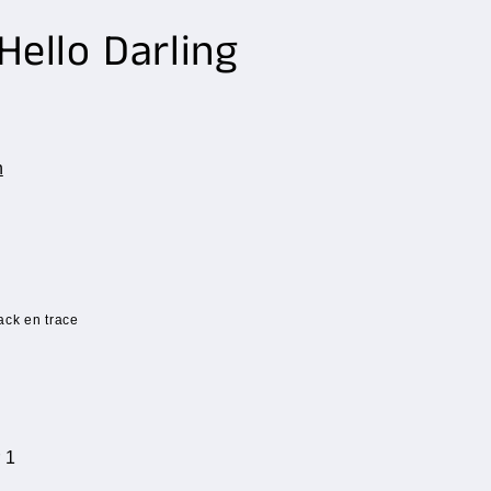
 Hello Darling
n
ack en trace
 1