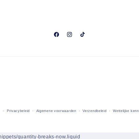
Facebook
Instagram
TikTok
d
Privacybeleid
Algemene voorwaarden
Verzendbeleid
Wettelijke ken
snippets/quantity-breaks-now.liquid