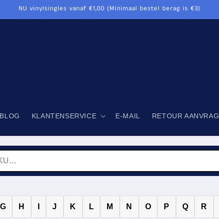
NU vinylsingles vanaf €1,00 (Minimaal bestel berag is €3)
BLOG
KLANTENSERVICE
E-MAIL
RETOUR AANVRA
G
H
I
J
K
L
M
N
O
P
Q
R