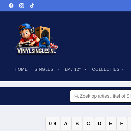
Meteen
naar de
Facebook
Instagram
TikTok
content
HOME
SINGLES
LP / 12"
COLLECTIES
0-9
A
B
C
D
E
F