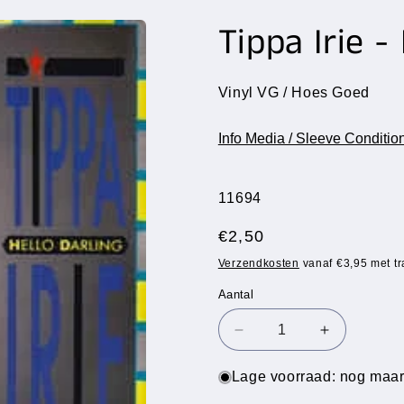
Tippa Irie -
Vinyl VG / Hoes Goed
Info Media / Sleeve Conditio
SKU:
11694
Normale
€2,50
prijs
Verzendkosten
vanaf €3,95 met tr
Aantal
Aantal
Aantal
Aantal
verlagen
verhogen
voor
voor
Lage voorraad: nog maar
Tippa
Tippa