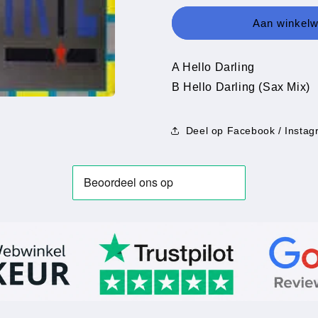
Irie
Irie
-
-
Aan winkel
Hello
Hello
Darling
Darling
A Hello Darling
B Hello Darling (Sax Mix)
Deel op Facebook / Instag