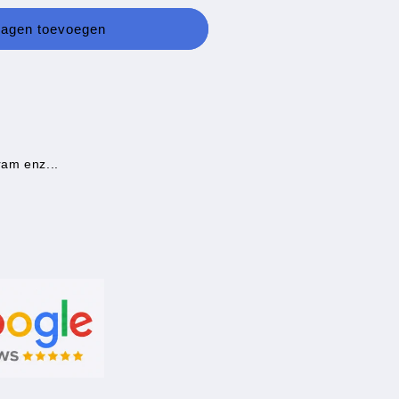
wagen toevoegen
ram enz...