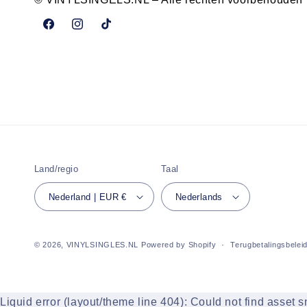
Facebook
Instagram
TikTok
Land/regio
Taal
Nederland | EUR €
Nederlands
© 2026,
VINYLSINGLES.NL
Powered by Shopify
Terugbetalingsbelei
Liquid error (layout/theme line 404): Could not find asset 