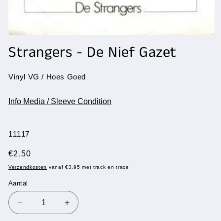
Media
1
Strangers - De Nief Gazet
openen
in
modaal
Vinyl VG / Hoes Goed
Info Media / Sleeve Condition
SKU:
11117
Normale
€2,50
prijs
Verzendkosten
vanaf €3,95 met track en trace
Aantal
Aantal
Aantal
Aantal
verlagen
verhogen