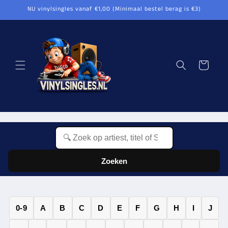
Meteen
NU vinylsingles vanaf €1,00 (Minimaal bestel berag is €3)
naar de
content
Winkelwagen
Zoeken
0-9
A
B
C
D
E
F
G
H
I
J