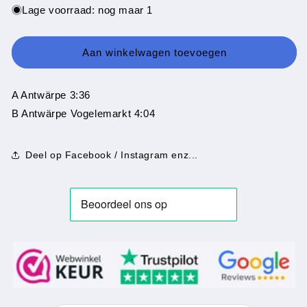
voor
voor
Lage voorraad: nog maar 1
Strangers
Strangers
-
-
De
De
Aan winkelwagen toevoegen
Nief
Nief
Gazet
Gazet
A Antwärpe 3:36
B Antwärpe Vogelemarkt 4:04
Deel op Facebook / Instagram enz...