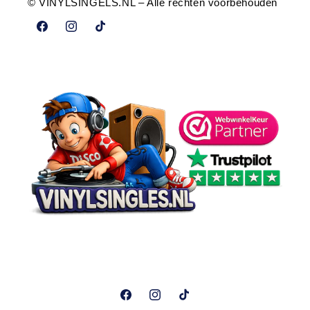
© VINYLSINGELS.NL – Alle rechten voorbehouden
Facebook
Instagram
TikTok
Facebook
Instagram
TikTok