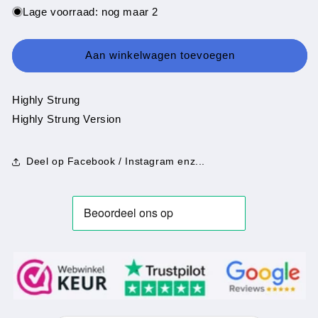
voor
voor
Lage voorraad: nog maar 2
Spandau
Spandau
Ballet
Ballet
-
-
Aan winkelwagen toevoegen
Highly
Highly
Strung
Strung
Highly Strung
Highly Strung Version
Deel op Facebook / Instagram enz...