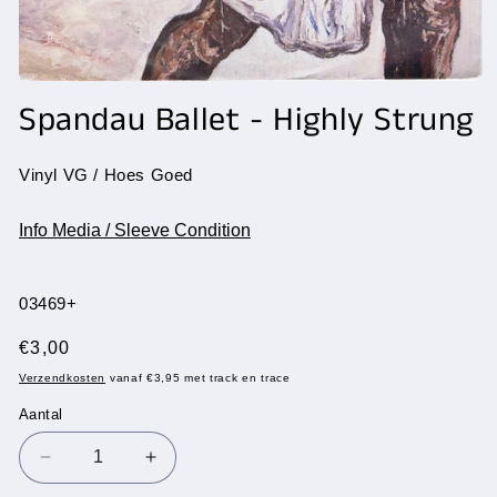
Media
1
Spandau Ballet - Highly Strung
openen
in
modaal
Vinyl VG / Hoes Goed
Info Media / Sleeve Condition
SKU:
03469+
Normale
€3,00
prijs
Verzendkosten
vanaf €3,95 met track en trace
Aantal
Aantal
Aantal
Aantal
verlagen
verhogen