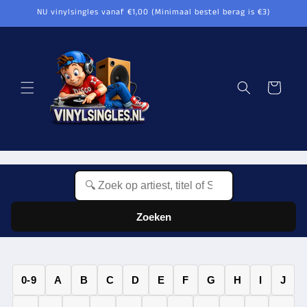
Meteen
NU vinylsingles vanaf €1,00 (Minimaal bestel berag is €3)
naar de
content
Winkelwagen
Zoeken
0-9
A
B
C
D
E
F
G
H
I
J