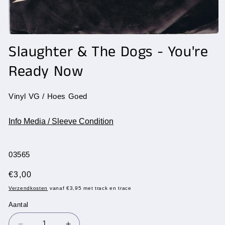
Media
1
Slaughter & The Dogs - You're
openen
in
Ready Now
modaal
Vinyl VG / Hoes Goed
Info Media / Sleeve Condition
SKU:
03565
Normale
€3,00
prijs
Verzendkosten
vanaf €3,95 met track en trace
Aantal
Aantal