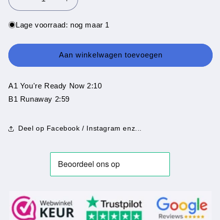
Aantal
Aantal
verlagen
verhogen
voor
voor
Lage voorraad: nog maar 1
Slaughter
Slaughter
&amp;
&amp;
The
The
Aan winkelwagen toevoegen
Dogs
Dogs
-
-
You&#39;re
You&#39;re
A1 You're Ready Now 2:10
Ready
Ready
B1 Runaway 2:59
Now
Now
Deel op Facebook / Instagram enz...