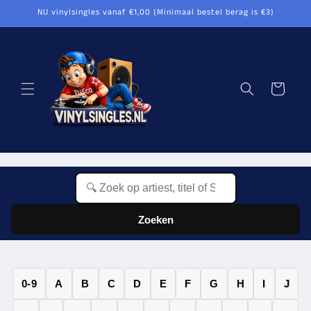
Meteen
NU vinylsingles vanaf €1,00 (Minimaal bestel berag is €3)
naar de
content
Winkelwagen
Zoeken
0-9
A
B
C
D
E
F
G
H
I
J