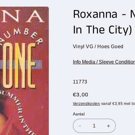
Roxanna - 
In The City)
Vinyl VG / Hoes Goed
Info Media / Sleeve Conditio
SKU:
11773
Normale
€3,00
prijs
Verzendkosten
vanaf €3,95 met tr
Aantal
Aantal
Aantal
Aantal
verlagen
verhogen