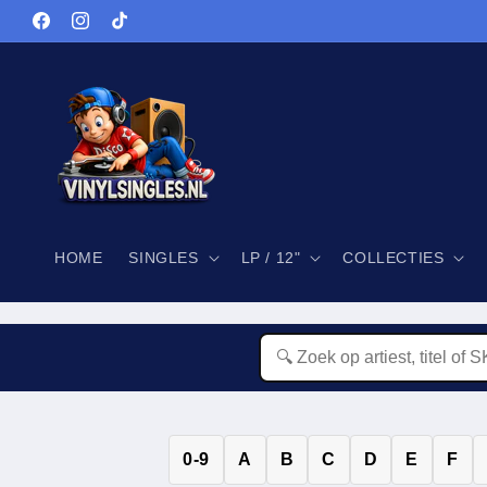
Meteen
naar de
Facebook
Instagram
TikTok
content
HOME
SINGLES
LP / 12"
COLLECTIES
0-9
A
B
C
D
E
F