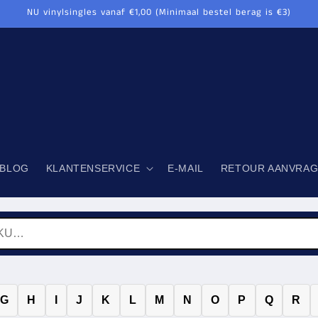
NU vinylsingles vanaf €1,00 (Minimaal bestel berag is €3)
BLOG
KLANTENSERVICE
E-MAIL
RETOUR AANVRA
G
H
I
J
K
L
M
N
O
P
Q
R