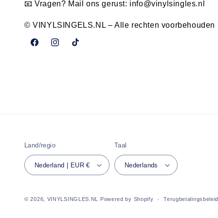
📧 Vragen? Mail ons gerust:
info@vinylsingles.nl
© VINYLSINGELS.NL – Alle rechten voorbehouden
Facebook
Instagram
TikTok
Land/regio
Taal
Nederland | EUR €
Nederlands
© 2026,
VINYLSINGLES.NL
Powered by Shopify
Terugbetalingsbelei