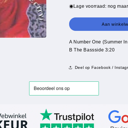
voor
voor
Lage voorraad: nog maar
Roxanna
Roxanna
-
-
Number
Number
Aan winkel
One
One
(Summer
(Summer
In
In
A Number One (Summer In 
The
The
B The Bassside 3:20
City)
City)
Deel op Facebook / Instag