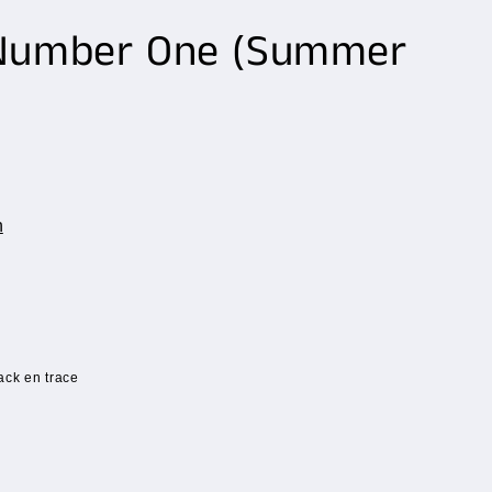
Number One (Summer
n
ack en trace