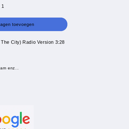
 1
wagen toevoegen
The City) Radio Version 3:28
ram enz...