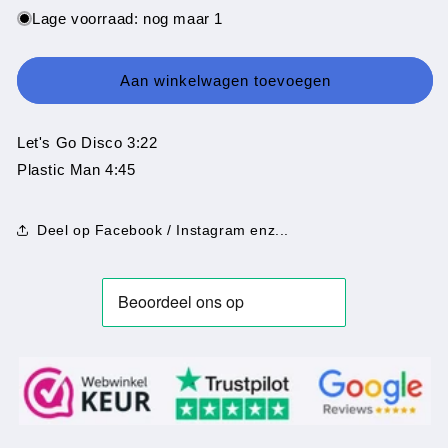
voor
voor
Lage voorraad: nog maar 1
Real
Real
Thing
Thing
-
-
Aan winkelwagen toevoegen
Lets
Lets
Go
Go
Disco
Disco
Let's Go Disco 3:22
Plastic Man 4:45
Deel op Facebook / Instagram enz...