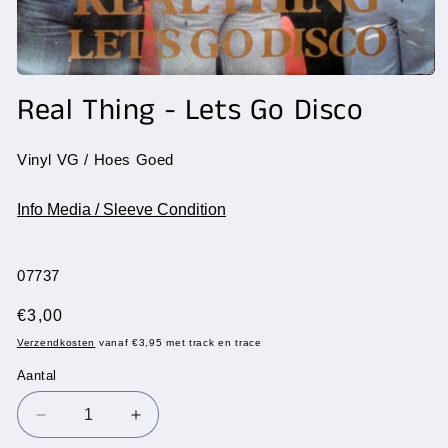
Media
1
Real Thing - Lets Go Disco
openen
in
modaal
Vinyl VG / Hoes Goed
Info Media / Sleeve Condition
SKU:
07737
Normale
€3,00
prijs
Verzendkosten
vanaf €3,95 met track en trace
Aantal
Aantal
Aantal
Aantal
verlagen
verhogen