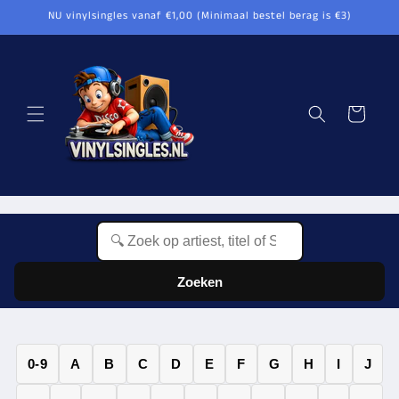
Meteen
NU vinylsingles vanaf €1,00 (Minimaal bestel berag is €3)
naar de
content
Winkelwagen
Zoeken
0-9
A
B
C
D
E
F
G
H
I
J