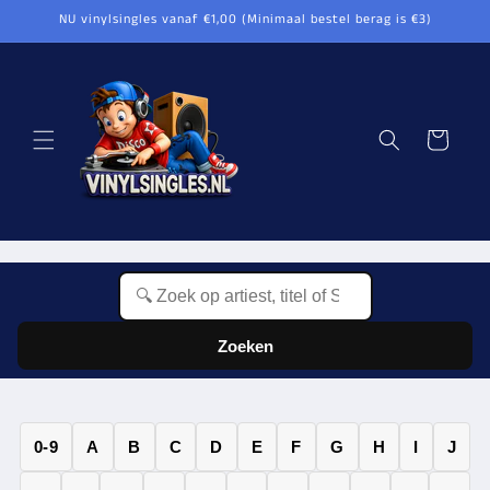
Meteen
NU vinylsingles vanaf €1,00 (Minimaal bestel berag is €3)
naar de
content
Winkelwagen
Zoeken
0-9
A
B
C
D
E
F
G
H
I
J