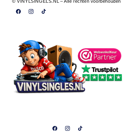
© VINYLSINGELS.NL – Alle rechten voorbehouden
Facebook
Instagram
TikTok
Facebook
Instagram
TikTok