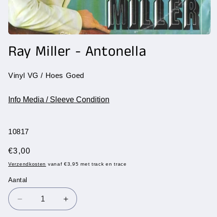
Media
1
Ray Miller - Antonella
openen
in
modaal
Vinyl VG / Hoes Goed
Info Media / Sleeve Condition
SKU:
10817
Normale
€3,00
prijs
Verzendkosten
vanaf €3,95 met track en trace
Aantal
Aantal
Aantal
Aantal
verlagen
verhogen