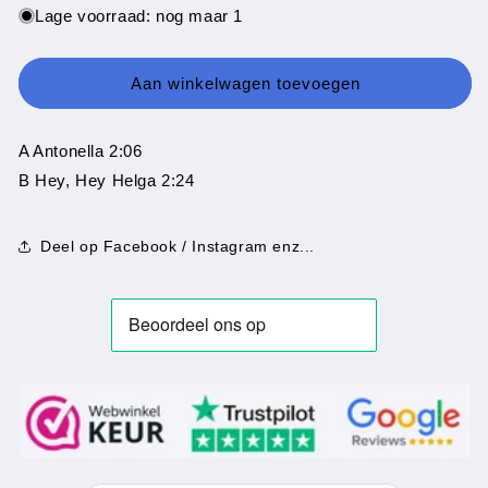
voor
voor
Lage voorraad: nog maar 1
Ray
Ray
Miller
Miller
-
-
Aan winkelwagen toevoegen
Antonella
Antonella
A Antonella 2:06
B Hey, Hey Helga 2:24
Deel op Facebook / Instagram enz...