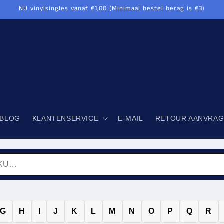
NU vinylsingles vanaf €1,00 (Minimaal bestel berag is €3)
BLOG
KLANTENSERVICE
E-MAIL
RETOUR AANVRA
G
H
I
J
K
L
M
N
O
P
Q
R