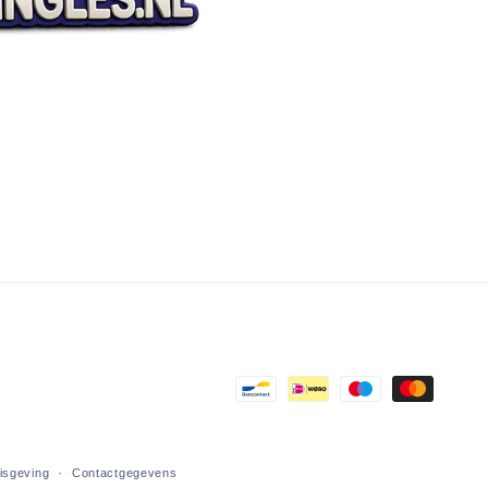
Betaalmethoden
nisgeving
Contactgegevens