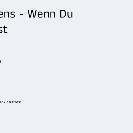
ens - Wenn Du
st
n
ack en trace