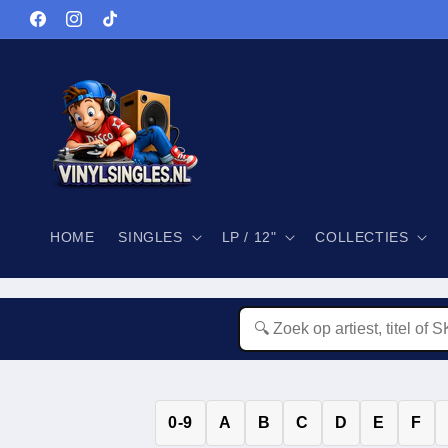
Meteen
naar de
Facebook
Instagram
TikTok
content
HOME
SINGLES
LP / 12"
COLLECTIES
0-9
A
B
C
D
E
F