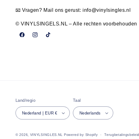
📧 Vragen? Mail ons gerust:
info@vinylsingles.nl
© VINYLSINGELS.NL – Alle rechten voorbehouden
Facebook
Instagram
TikTok
Land/regio
Taal
Nederland | EUR €
Nederlands
© 2026,
VINYLSINGLES.NL
Powered by Shopify
Terugbetalingsbelei