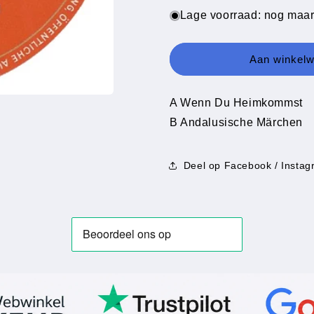
voor
voor
Lage voorraad: nog maar
Margot
Margot
Eskens
Eskens
-
-
Aan winkel
Wenn
Wenn
Du
Du
Heimkommst
Heimkomm
A Wenn Du Heimkommst
B Andalusische Märchen
Deel op Facebook / Instag