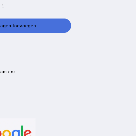
 1
wagen toevoegen
st
ram enz...