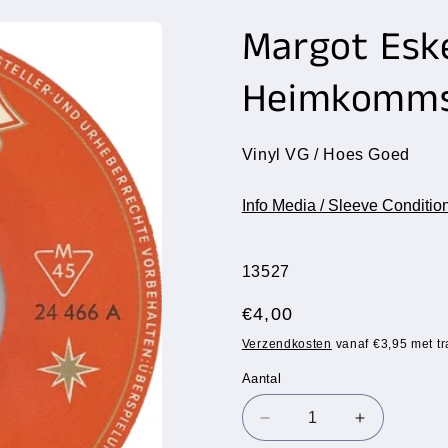
Margot Esk
Heimkomm
Vinyl VG / Hoes Goed
Info Media / Sleeve Conditio
SKU:
13527
Normale
€4,00
prijs
Verzendkosten
vanaf €3,95 met tr
Aantal
Aantal
Aantal
Aantal
verlagen
verhogen