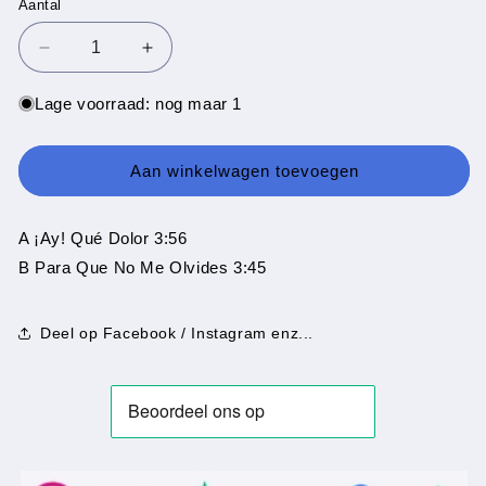
Aantal
Aantal
Aantal
Aantal
verlagen
verhogen
voor
voor
Lage voorraad: nog maar 1
Los
Los
Chunguitos
Chunguitos
-
-
Aan winkelwagen toevoegen
¡Ay!
¡Ay!
Que
Que
Dolor
Dolor
A ¡Ay! Qué Dolor 3:56
B Para Que No Me Olvides 3:45
Deel op Facebook / Instagram enz...