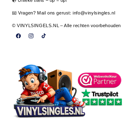
💿 Unieke titels – op = op!
📧 Vragen? Mail ons gerust:
info@vinylsingles.nl
© VINYLSINGELS.NL – Alle rechten voorbehouden
Facebook
Instagram
TikTok