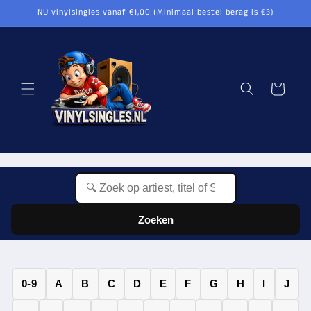
Meteen
NU vinylsingles vanaf €1,00 (Minimaal bestel berag is €3)
naar de
content
Winkelwagen
Zoeken
0-9
A
B
C
D
E
F
G
H
I
J