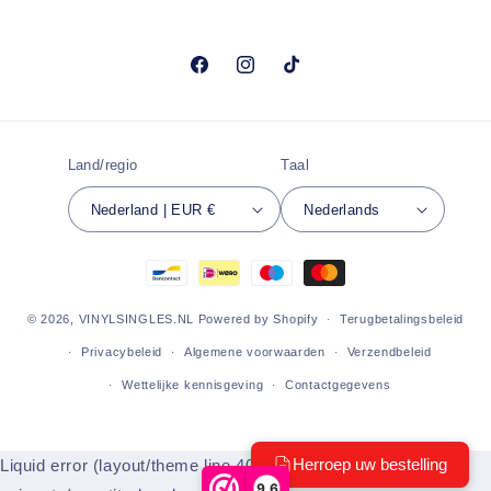
Facebook
Instagram
TikTok
Land/regio
Taal
Nederland | EUR €
Nederlands
Betaalmethoden
© 2026,
VINYLSINGLES.NL
Powered by Shopify
Terugbetalingsbeleid
Privacybeleid
Algemene voorwaarden
Verzendbeleid
Wettelijke kennisgeving
Contactgegevens
Liquid error (layout/theme line 404): Could not find asset
9,6