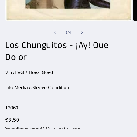
Media
Me
1
2
openen
op
van
1
/
4
in
in
modaal
Los Chunguitos - ¡Ay! Que
mo
Dolor
Vinyl VG / Hoes Goed
Info Media / Sleeve Condition
SKU:
12060
Normale
€3,50
prijs
Verzendkosten
vanaf €3,95 met track en trace