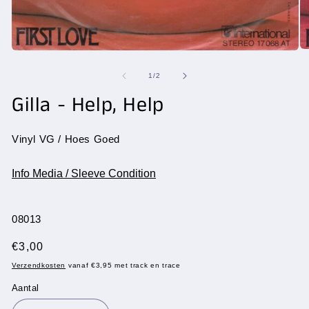
Me
Media
2
1
op
openen
van
1
/
2
in
in
mo
modaal
Gilla - Help, Help
Vinyl VG / Hoes Goed
Info Media / Sleeve Condition
SKU:
08013
Normale
€3,00
prijs
Verzendkosten
vanaf €3,95 met track en trace
Aantal
Aantal