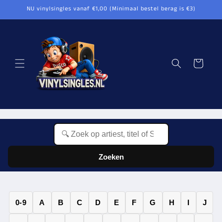
Meteen
NU vinylsingles vanaf €1,00 (Minimaal bestel berag is €3)
naar de
content
Winkelwagen
Zoeken
0-9
A
B
C
D
E
F
G
H
I
J