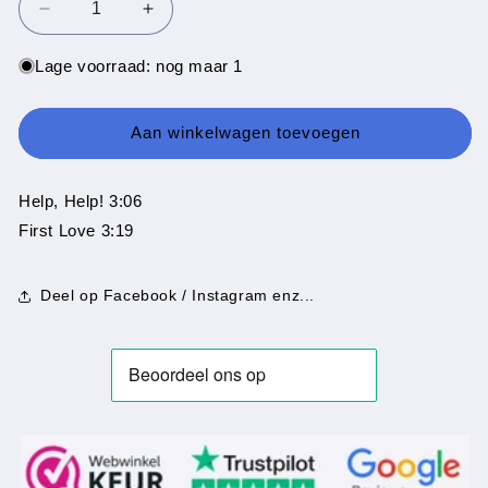
Aantal
Aantal
verlagen
verhogen
voor
voor
Lage voorraad: nog maar 1
Gilla
Gilla
-
-
Help,
Help,
Aan winkelwagen toevoegen
Help
Help
Help, Help! 3:06
First Love 3:19
Deel op Facebook / Instagram enz...