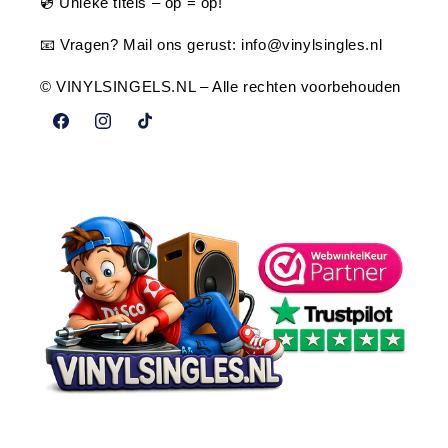
💿 Unieke titels – op = op!
📧 Vragen? Mail ons gerust:
info@vinylsingles.nl
© VINYLSINGELS.NL – Alle rechten voorbehouden
Facebook
Instagram
TikTok