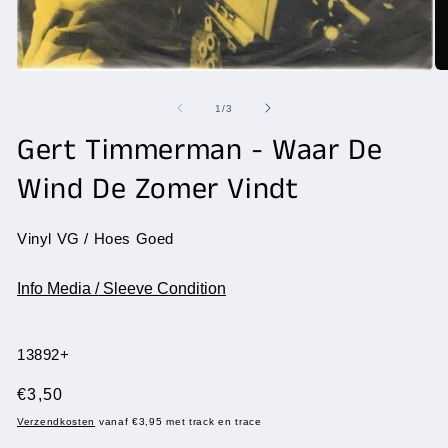
Me
Media
2
1
op
openen
van
1
/
3
in
in
mo
modaal
Gert Timmerman - Waar De
Wind De Zomer Vindt
Vinyl VG / Hoes Goed
Info Media / Sleeve Condition
SKU:
13892+
Normale
€3,50
prijs
Verzendkosten
vanaf €3,95 met track en trace