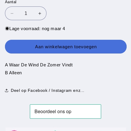
Aantal
Aantal
Aantal
Aantal
verlagen
verhogen
voor
voor
Lage voorraad: nog maar 4
Gert
Gert
Timmerman
Timmerman
-
-
Aan winkelwagen toevoegen
Waar
Waar
De
De
Wind
Wind
A Waar De Wind De Zomer Vindt
De
De
B Alleen
Zomer
Zomer
Vindt
Vindt
Deel op Facebook / Instagram enz...