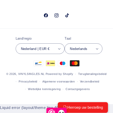
Facebook
Instagram
TikTok
Land/regio
Taal
Nederland | EUR €
Nederlands
Betaalmethoden
© 2026,
VINYLSINGLES.NL
Powered by Shopify
Terugbetalingsbeleid
Privacybeleid
Algemene voorwaarden
Verzendbeleid
Wettelijke kennisgeving
Contactgegevens
Liquid error (layout/theme line 404): Could not find asset
9,6