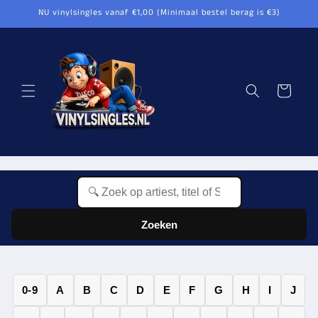
Meteen
NU vinylsingles vanaf €1,00 (Minimaal bestel berag is €3)
naar de
content
Winkelwagen
Zoeken
0-9
A
B
C
D
E
F
G
H
I
J