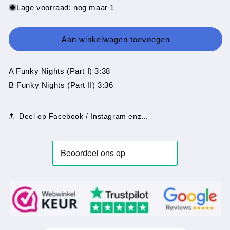
voor
voor
Lage voorraad: nog maar 1
Frenzzy
Frenzzy
-
-
Funky
Funky
Aan winkelwagen toevoegen
Nights
Nights
A Funky Nights (Part I) 3:38
B Funky Nights (Part II) 3:36
Deel op Facebook / Instagram enz...