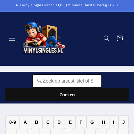
Meteen
NU vinylsingles vanaf €1,00 (Minimaal bestel berag is €3)
naar de
content
Winkelwagen
Zoeken
0-9
A
B
C
D
E
F
G
H
I
J