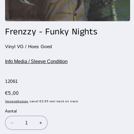
Media
1
Frenzzy - Funky Nights
openen
in
modaal
Vinyl VG / Hoes Goed
Info Media / Sleeve Condition
SKU:
12061
Normale
€5,00
prijs
Verzendkosten
vanaf €3,95 met track en trace
Aantal
Aantal
Aantal
Aantal
verlagen
verhogen