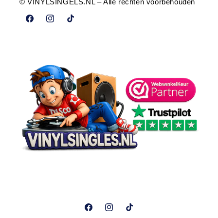
© VINYLSINGELS.NL – Alle rechten voorbehouden
Facebook
Instagram
TikTok
Facebook
Instagram
TikTok