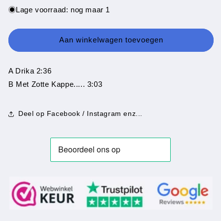
voor
voor
Lage voorraad: nog maar 1
Frans
Frans
Oerlemans
Oerlemans
-
-
Aan winkelwagen toevoegen
Drika
Drika
A Drika 2:36
B Met Zotte Kappe..... 3:03
Deel op Facebook / Instagram enz...