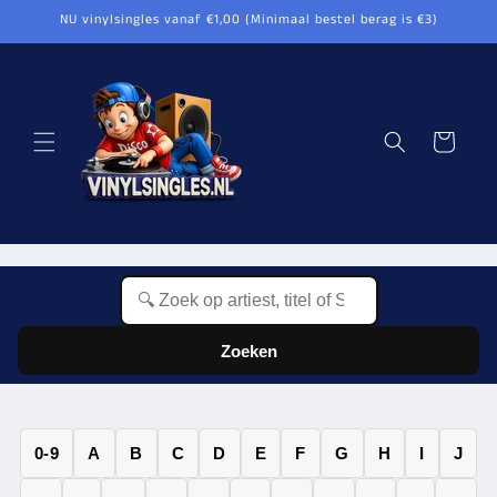
Meteen
NU vinylsingles vanaf €1,00 (Minimaal bestel berag is €3)
naar de
content
Winkelwagen
Zoeken
0-9
A
B
C
D
E
F
G
H
I
J