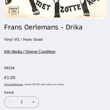
Media
1
Frans Oerlemans - Drika
openen
in
modaal
Vinyl VG / Hoes Goed
Info Media / Sleeve Condition
SKU:
06154
Normale
€3,00
prijs
Verzendkosten
vanaf €3,95 met track en trace
Aantal
Aantal
Aantal
Aantal
verlagen
verhogen