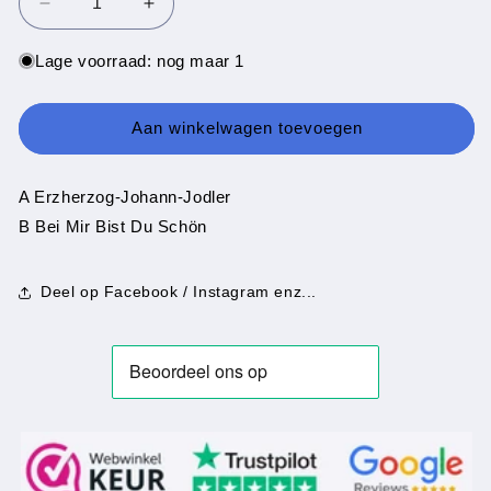
Aantal
Aantal
verlagen
verhogen
voor
voor
Lage voorraad: nog maar 1
Dutch
Dutch
Swing
Swing
College
College
Aan winkelwagen toevoegen
Band
Band
-
-
Erzherzog-
Erzherzog-
A Erzherzog-Johann-Jodler
Johann-
Johann-
B Bei Mir Bist Du Schön
Jodler
Jodler
Deel op Facebook / Instagram enz...