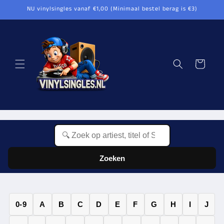
Meteen
NU vinylsingles vanaf €1,00 (Minimaal bestel berag is €3)
naar de
content
Winkelwagen
Zoeken
0-9
A
B
C
D
E
F
G
H
I
J