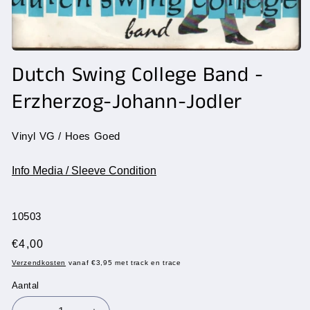
Media
1
Dutch Swing College Band -
openen
in
Erzherzog-Johann-Jodler
modaal
Vinyl VG / Hoes Goed
Info Media / Sleeve Condition
SKU:
10503
Normale
€4,00
prijs
Verzendkosten
vanaf €3,95 met track en trace
Aantal
Aantal