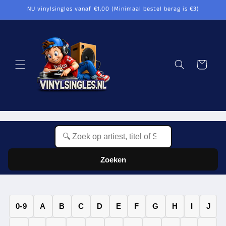
Meteen
NU vinylsingles vanaf €1,00 (Minimaal bestel berag is €3)
naar de
content
Winkelwagen
Zoeken
0-9
A
B
C
D
E
F
G
H
I
J