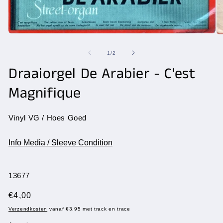
Media
Me
1
2
openen
op
van
1
/
2
in
in
modaal
Draaiorgel De Arabier - C'est
mo
Magnifique
Vinyl VG / Hoes Goed
Info Media / Sleeve Condition
SKU:
13677
Normale
€4,00
prijs
Verzendkosten
vanaf €3,95 met track en trace