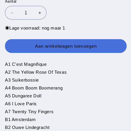
Aantal
Aantal
Aantal
Aantal
verlagen
verhogen
voor
voor
Lage voorraad: nog maar 1
Draaiorgel
Draaiorgel
De
De
Arabier
Arabier
Aan winkelwagen toevoegen
-
-
C&#39;est
C&#39;est
Magnifique
Magnifique
A1 C'est Magnifique
A2 The Yellow Rose Of Texas
A3 Suikerbossie
A4 Boom Boom Boomerang
A5 Dungaree Doll
A6 I Love Paris
A7 Twenty Tiny Fingers
B1 Amsterdam
B2 Ouwe Lindegracht