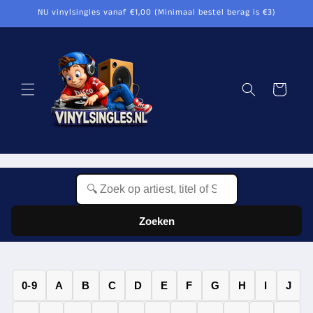
Meteen
NU vinylsingles vanaf €1,00 (Minimaal bestel berag is €3)
naar de
content
Winkelwagen
Zoeken
0-9
A
B
C
D
E
F
G
H
I
J