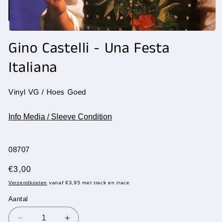
Media
1
Gino Castelli - Una Festa
openen
in
Italiana
modaal
Vinyl VG / Hoes Goed
Info Media / Sleeve Condition
SKU:
08707
Normale
€3,00
prijs
Verzendkosten
vanaf €3,95 met track en trace
Aantal
Aantal