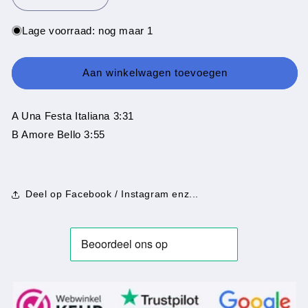
Aantal
Aantal
verlagen
verhogen
voor
voor
Lage voorraad: nog maar 1
Gino
Gino
Castelli
Castelli
-
-
Aan winkelwagen toevoegen
Una
Una
Festa
Festa
Italiana
Italiana
A Una Festa Italiana 3:31
B Amore Bello 3:55
Deel op Facebook / Instagram enz...