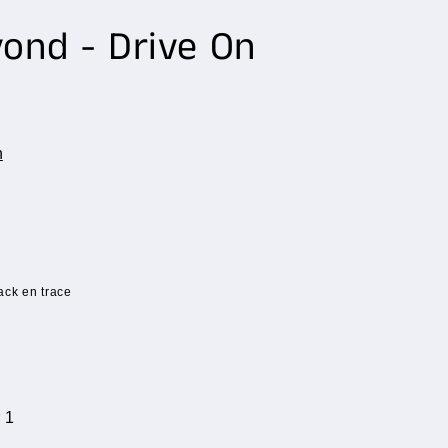
ond - Drive On
n
ack en trace
 1