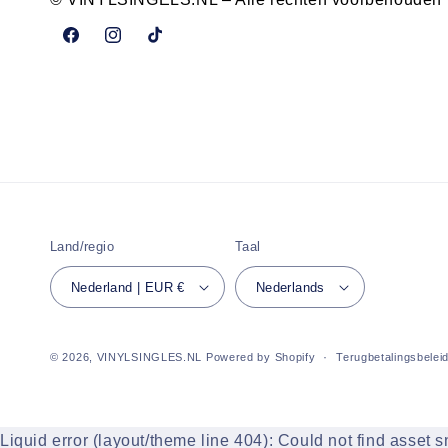
Facebook
Instagram
TikTok
Land/regio
Taal
Nederland | EUR €
Nederlands
© 2026,
VINYLSINGLES.NL
Powered by Shopify
Terugbetalingsbelei
Liquid error (layout/theme line 404): Could not find asset 