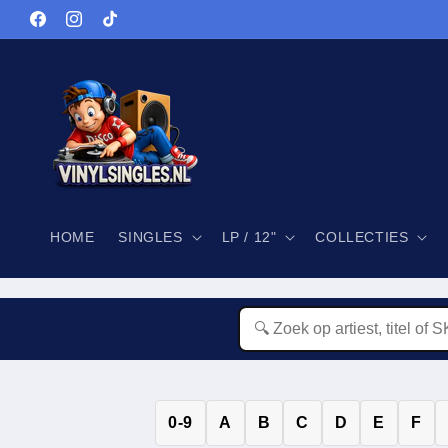
Meteen
naar de
Facebook
Instagram
TikTok
content
HOME
SINGLES
LP / 12"
COLLECTIES
0-9
A
B
C
D
E
F