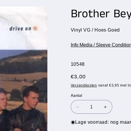
Brother Bey
Vinyl VG / Hoes Goed
Info Media / Sleeve Conditio
SKU:
10548
Normale
€3,00
prijs
Verzendkosten
vanaf €3,95 met tr
Aantal
Aantal
Aantal
Aantal
verlagen
verhogen
voor
voor
Lage voorraad: nog maar
Brother
Brother