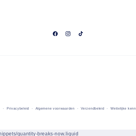
Facebook
Instagram
TikTok
d
Privacybeleid
Algemene voorwaarden
Verzendbeleid
Wettelijke ken
snippets/quantity-breaks-now.liquid