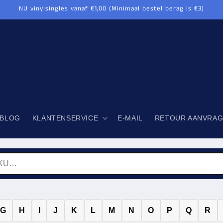
NU vinylsingles vanaf €1,00 (Minimaal bestel berag is €3)
BLOG
KLANTENSERVICE
E-MAIL
RETOUR AANVRA
G
H
I
J
K
L
M
N
O
P
Q
R