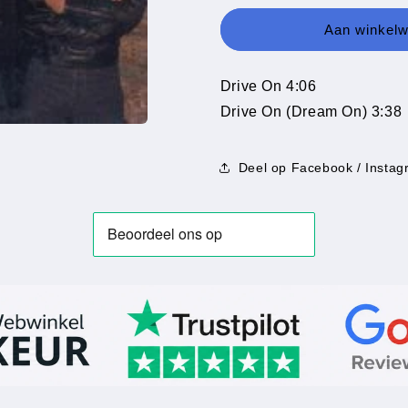
Beyond
Beyond
-
-
Aan winkel
Drive
Drive
On
On
Drive On 4:06
Drive On (Dream On) 3:38
Deel op Facebook / Instag