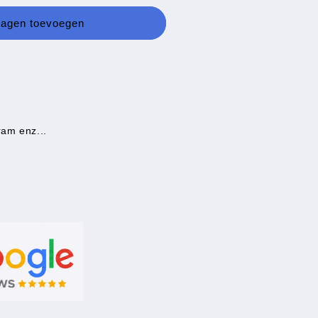
wagen toevoegen
ram enz...