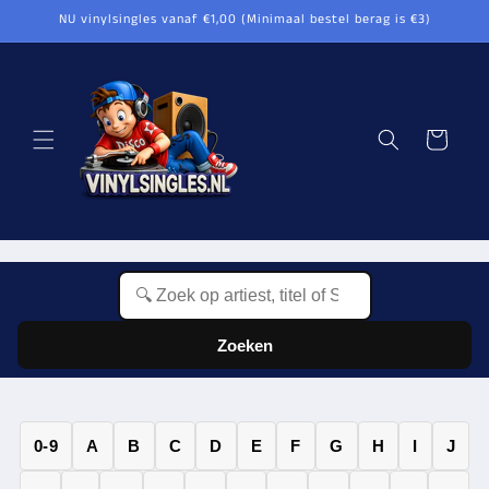
Meteen
NU vinylsingles vanaf €1,00 (Minimaal bestel berag is €3)
naar de
content
Winkelwagen
Zoeken
0-9
A
B
C
D
E
F
G
H
I
J