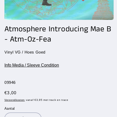
Media
1
Atmosphere Introducing Mae B
openen
in
- Atm-Oz-Fea
modaal
Vinyl VG / Hoes Goed
Info Media / Sleeve Condition
SKU:
09946
Normale
€3,00
prijs
Verzendkosten
vanaf €3,95 met track en trace
Aantal
Aantal