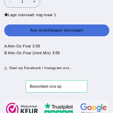
Aantal
Aantal
verlagen
verhogen
voor
voor
Lage voorraad: nog maar 1
Atmosphere
Atmosphere
Introducing
Introducing
Mae
Mae
Aan winkelwagen toevoegen
B
B
-
-
Atm-
Atm-
A Atm-Oz-Fear 3:59
Oz-
Oz-
B Atm-Oz-Fear (Instr.Mix) 3:58
Fea
Fea
Deel op Facebook / Instagram enz...