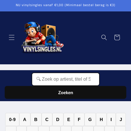
Meteen
NU vinylsingles vanaf €1,00 (Minimaal bestel berag is €3)
naar de
content
Winkelwagen
Zoeken
0-9
A
B
C
D
E
F
G
H
I
J