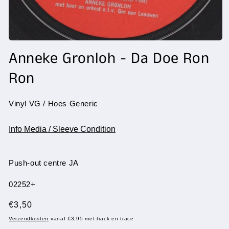
Media
1
Anneke Gronloh - Da Doe Ron
openen
in
Ron
modaal
Vinyl VG / Hoes Generic
Info Media / Sleeve Condition
Push-out centre JA
SKU:
02252+
Normale
€3,50
prijs
Verzendkosten
vanaf €3,95 met track en trace