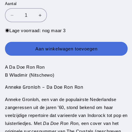
Aantal
Aantal
Aantal
Aantal
verlagen
verhogen
voor
voor
Lage voorraad: nog maar 3
Anneke
Anneke
Gronloh
Gronloh
-
-
Aan winkelwagen toevoegen
Da
Da
Doe
Doe
Ron
Ron
A Da Doe Ron Ron
Ron
Ron
B Wladimir (Nitschewo)
Anneke Gronloh – Da Doe Ron Ron
Anneke Gronloh, een van de populairste Nederlandse
zangeressen uit de jaren ’60, stond bekend om haar
veelzijdige repertoire dat varieerde van Indorock tot pop en
luisterliedjes. Met
Da Doe Ron Ron
, een cover van het
originele succesnummer van The Crystals (geschreven