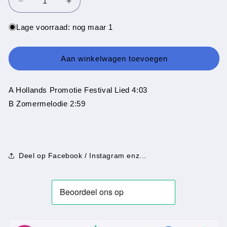
Aantal
Aantal
verlagen
verhogen
voor
voor
Lage voorraad: nog maar 1
Robert
Robert
Brown
Brown
-
-
Aan winkelwagen toevoegen
Hollands
Hollands
Promotie
Promotie
Festival
Festival
A Hollands Promotie Festival Lied 4:03
Lied
Lied
B Zomermelodie 2:59
Deel op Facebook / Instagram enz...