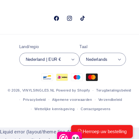
Facebook
Instagram
TikTok
Land/regio
Taal
Nederland | EUR €
Nederlands
Betaalmethoden
© 2026,
VINYLSINGLES.NL
Powered by Shopify
Terugbetalingsbeleid
Privacybeleid
Algemene voorwaarden
Verzendbeleid
Wettelijke kennisgeving
Contactgegevens
Liquid error (layout/theme line 404): Could not find asset
9,6