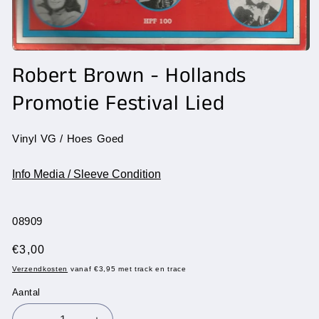
Media
1
Robert Brown - Hollands
openen
in
Promotie Festival Lied
modaal
Vinyl VG / Hoes Goed
Info Media / Sleeve Condition
SKU:
08909
Normale
€3,00
prijs
Verzendkosten
vanaf €3,95 met track en trace
Aantal
Aantal