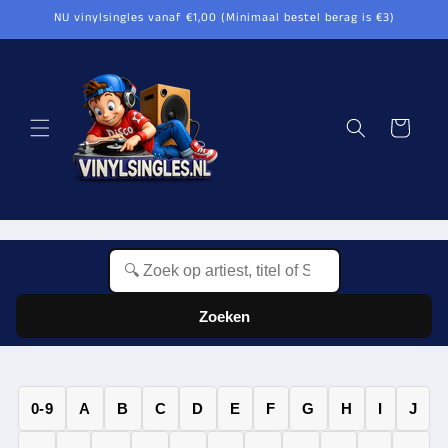
Meteen
NU vinylsingles vanaf €1,00 (Minimaal bestel berag is €3)
naar de
content
Winkelwagen
Zoeken
0-9
A
B
C
D
E
F
G
H
I
J