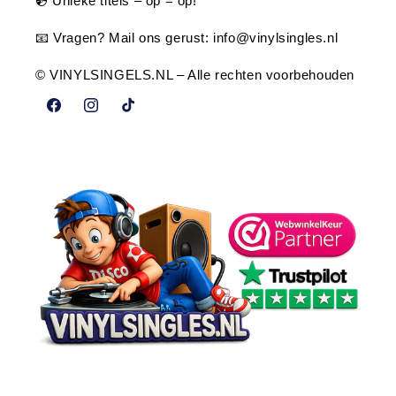
💿 Unieke titels – op = op!
📧 Vragen? Mail ons gerust:
info@vinylsingles.nl
© VINYLSINGELS.NL – Alle rechten voorbehouden
Facebook
Instagram
TikTok