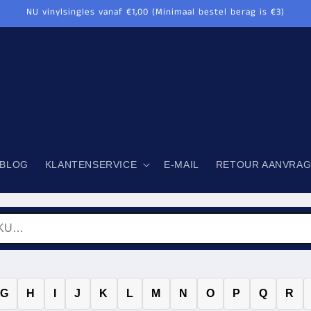
NU vinylsingles vanaf €1,00 (Minimaal bestel berag is €3)
BLOG
KLANTENSERVICE
E-MAIL
RETOUR AANVRA
G
H
I
J
K
L
M
N
O
P
Q
R