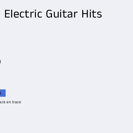
 Electric Guitar Hits
n
s
g
ack en trace