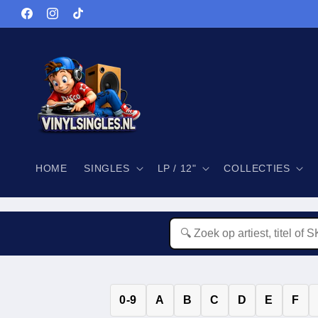
Meteen
naar de
Facebook
Instagram
TikTok
content
HOME
SINGLES
LP / 12"
COLLECTIES
0-9
A
B
C
D
E
F