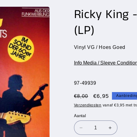
Ricky King -
(LP)
Vinyl VG / Hoes Goed
Info Media / Sleeve Conditio
SKU:
97-49939
Normale
Aanbiedingsprij
€6,95
€8,00
Aanbiedin
prijs
Verzendkosten
vanaf €3,95 met tr
Aantal
Aantal
Aantal
Aantal
verlagen
verhogen