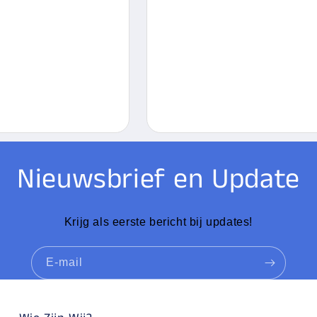
Nieuwsbrief en Update
Krijg als eerste bericht bij updates!
E‑mail