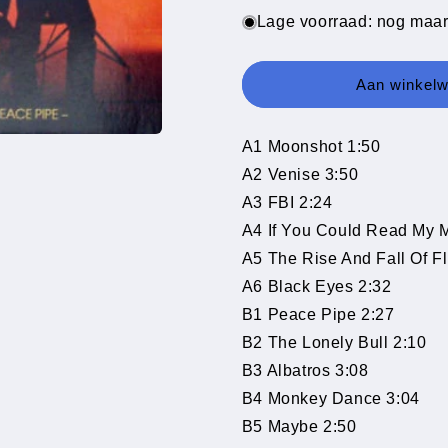
voor
voor
Lage voorraad: nog maar
Ricky
Ricky
King
King
-
-
Aan winkel
Electric
Electric
Guitar
Guitar
Hits
Hits
A1 Moonshot 1:50
(LP)
(LP)
A2 Venise 3:50
A3 FBI 2:24
A4 If You Could Read My 
A5 The Rise And Fall Of Fl
A6 Black Eyes 2:32
B1 Peace Pipe 2:27
B2 The Lonely Bull 2:10
B3 Albatros 3:08
B4 Monkey Dance 3:04
B5 Maybe 2:50