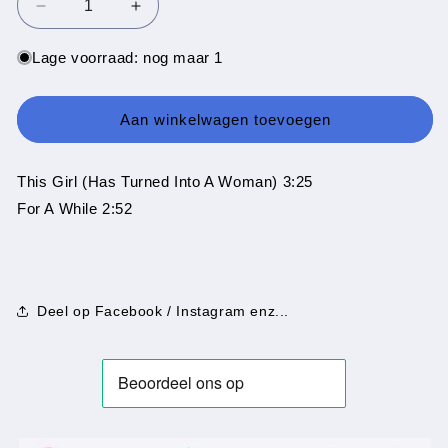
Aantal
Aantal
verlagen
verhogen
voor
voor
Lage voorraad: nog maar 1
Mary
Mary
MacGregor
MacGregor
?–
?–
Aan winkelwagen toevoegen
This
This
Girl
Girl
(Has
(Has
This Girl (Has Turned Into A Woman) 3:25
For A While 2:52
Deel op Facebook / Instagram enz...