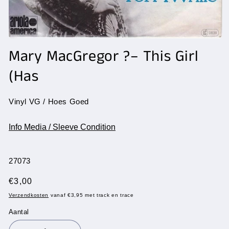
Media
1
Mary MacGregor ?– This Girl
openen
in
(Has
modaal
Vinyl VG / Hoes Goed
Info Media / Sleeve Condition
SKU:
27073
Normale
€3,00
prijs
Verzendkosten
vanaf €3,95 met track en trace
Aantal
Aantal