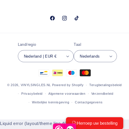
Facebook
Instagram
TikTok
Land/regio
Taal
Nederland | EUR €
Nederlands
Betaalmethoden
© 2026,
VINYLSINGLES.NL
Powered by Shopify
Terugbetalingsbeleid
Privacybeleid
Algemene voorwaarden
Verzendbeleid
Wettelijke kennisgeving
Contactgegevens
Liquid error (layout/theme line 404): Could not find asset