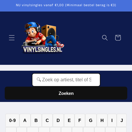
Meteen
NU vinylsingles vanaf €1,00 (Minimaal bestel berag is €3)
naar de
content
Winkelwagen
Zoeken
0-9
A
B
C
D
E
F
G
H
I
J