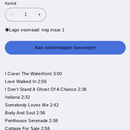
Aantal
Aantal
Aantal
Aantal
verlagen
verhogen
voor
voor
Lage voorraad: nog maar 1
Erroll
Erroll
Garner
Garner
‎-
‎-
Aan winkelwagen toevoegen
The
The
King
King
Of
Of
Piano
Piano
I Cover The Waterfront 3:00
Jazz
Jazz
Love Walked In 2:56
-
-
I Don't Stand A Ghost Of A Chance 2:36
32
32
Standards
Standards
Indiana 2:32
(LP)
(LP)
Somebody Loves Me 2:42
Body And Soul 2:56
Penthouse Serenade 2:58
Cottage For Sale 2:58