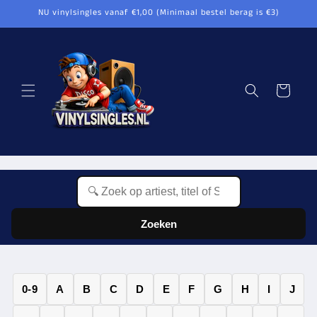
Meteen
NU vinylsingles vanaf €1,00 (Minimaal bestel berag is €3)
naar de
content
Winkelwagen
Zoeken
0-9
A
B
C
D
E
F
G
H
I
J