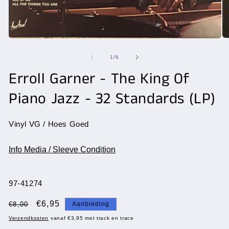
Me
Media
2
1
op
openen
van
1
/
6
in
in
mo
modaal
Erroll Garner ‎- The King Of
Piano Jazz - 32 Standards (LP)
Vinyl VG / Hoes Goed
Info Media / Sleeve Condition
SKU:
97-41274
Normale
Aanbiedingsprijs
€6,95
€8,00
Aanbieding
prijs
Verzendkosten
vanaf €3,95 met track en trace