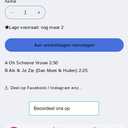
Aantal
Aantal
Aantal
Aantal
verlagen
verhogen
voor
voor
Lage voorraad: nog maar 2
Bram
Bram
Biesterveld
Biesterveld
-
-
Aan winkelwagen toevoegen
Oh
Oh
Schoone
Schoone
Vrouw
Vrouw
A Oh Schoone Vrouw 2:50
B Als Ik Je Zie (Dan Moet Ik Huilen) 2:25
Deel op Facebook / Instagram enz...