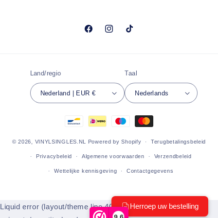
Facebook
Instagram
TikTok
Land/regio
Taal
Nederland | EUR €
Nederlands
Betaalmethoden
© 2026,
VINYLSINGLES.NL
Powered by Shopify
Terugbetalingsbeleid
Privacybeleid
Algemene voorwaarden
Verzendbeleid
Wettelijke kennisgeving
Contactgegevens
Liquid error (layout/theme line 404): Could not find asset
9,6