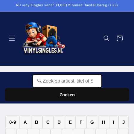
Meteen
NU vinylsingles vanaf €1,00 (Minimaal bestel berag is €3)
naar de
content
Winkelwagen
Zoeken
0-9
A
B
C
D
E
F
G
H
I
J