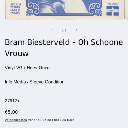
Media
Me
1
2
openen
op
van
1
/
2
in
in
modaal
Bram Biesterveld - Oh Schoone
mo
Vrouw
Vinyl VG / Hoes Goed
Info Media / Sleeve Condition
SKU:
27612+
Normale
€5,00
prijs
Verzendkosten
vanaf €3,95 met track en trace