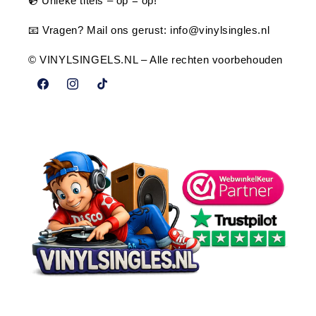
💿 Unieke titels – op = op!
📧 Vragen? Mail ons gerust:
info@vinylsingles.nl
© VINYLSINGELS.NL – Alle rechten voorbehouden
Facebook
Instagram
TikTok