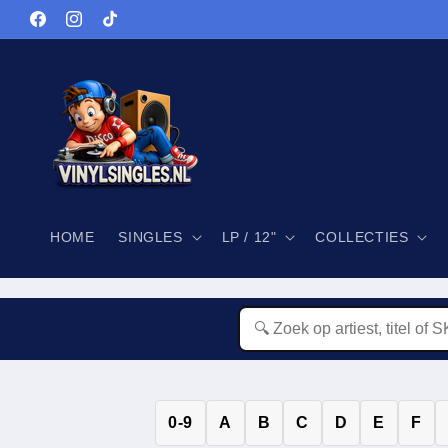
Meteen
naar de
Facebook
Instagram
TikTok
content
HOME
SINGLES
LP / 12"
COLLECTIES
0-9
A
B
C
D
E
F