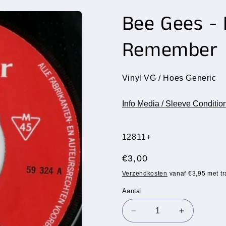
Bee Gees - 
Remember
Vinyl VG / Hoes Generic
Info Media / Sleeve Conditio
SKU:
12811+
Normale
€3,00
prijs
Verzendkosten
vanaf €3,95 met tr
Aantal
Aantal
Aantal
Aantal
verlagen
verhogen