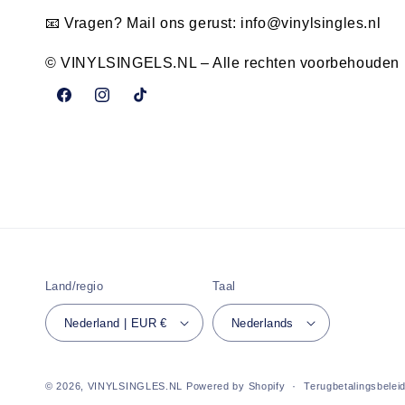
📧 Vragen? Mail ons gerust:
info@vinylsingles.nl
© VINYLSINGELS.NL – Alle rechten voorbehouden
Facebook
Instagram
TikTok
Land/regio
Taal
Nederland | EUR €
Nederlands
© 2026,
VINYLSINGLES.NL
Powered by Shopify
Terugbetalingsbelei