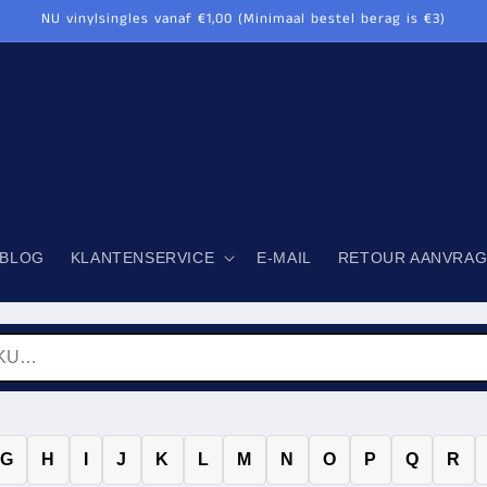
NU vinylsingles vanaf €1,00 (Minimaal bestel berag is €3)
BLOG
KLANTENSERVICE
E-MAIL
RETOUR AANVRA
G
H
I
J
K
L
M
N
O
P
Q
R