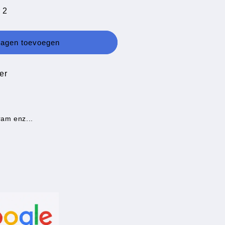
 2
wagen toevoegen
er
ram enz...