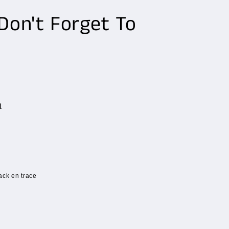
Don't Forget To
n
ack en trace