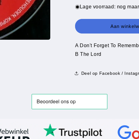
voor
voor
Lage voorraad: nog maar
Bee
Bee
Gees
Gees
-
-
Aan winkel
Don&#39;t
Don&#39;t
Forget
Forget
To
To
A Don't Forget To Rememb
Remember
Remember
B The Lord
Deel op Facebook / Instag