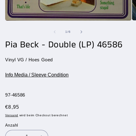
Me
Medien
2
1
in
in
von
1
/
6
Mo
Modal
öf
öffnen
Pia Beck - Double (LP) 46586
Vinyl VG / Hoes Goed
Info Media / Sleeve Condition
SKU:
97-46586
Normaler
€8,95
Preis
Versand
wird beim Checkout berechnet
Anzahl
Anzahl