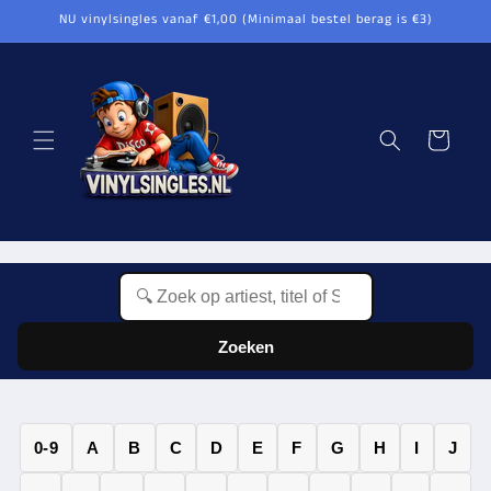
Direkt
NU vinylsingles vanaf €1,00 (Minimaal bestel berag is €3)
zum
Inhalt
Warenkorb
Zoeken
0-9
A
B
C
D
E
F
G
H
I
J