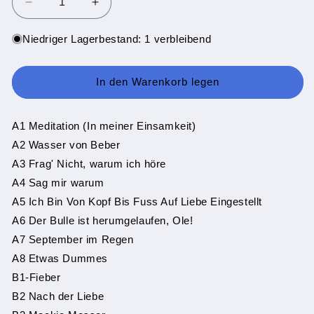
Verringere
Erhöhe
die
die
Menge
Menge
Niedriger Lagerbestand: 1 verbleibend
für
für
Pia
Pia
Beck
Beck
In den Warenkorb legen
-
-
Double
Double
(LP)
(LP)
A1 Meditation (In meiner Einsamkeit)
46586
46586
A2 Wasser von Beber
A3 Frag' Nicht, warum ich höre
A4 Sag mir warum
A5 Ich Bin Von Kopf Bis Fuss Auf Liebe Eingestellt
A6 Der Bulle ist herumgelaufen, Ole!
A7 September im Regen
A8 Etwas Dummes
B1-Fieber
B2 Nach der Liebe