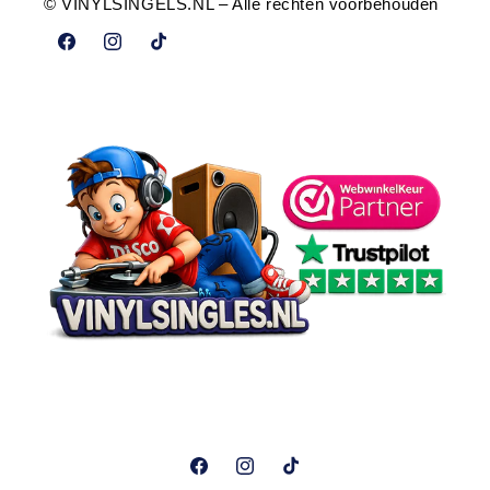
© VINYLSINGELS.NL – Alle rechten voorbehouden
Facebook
Instagram
TikTok
Facebook
Instagram
TikTok