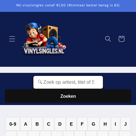
Direkt
NU vinylsingles vanaf €1,00 (Minimaal bestel berag is €3)
zum
Inhalt
Warenkorb
Zoeken
0-9
A
B
C
D
E
F
G
H
I
J