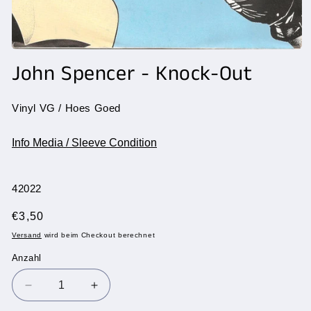
Medien
1
John Spencer - Knock-Out
in
Modal
öffnen
Vinyl VG / Hoes Goed
Info Media / Sleeve Condition
SKU:
42022
Normaler
€3,50
Preis
Versand
wird beim Checkout berechnet
Anzahl
Anzahl
Verringere
Erhöhe
die
die