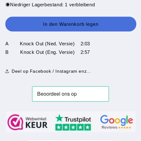
Menge
Menge
Niedriger Lagerbestand: 1 verbleibend
für
für
John
John
Spencer
Spencer
In den Warenkorb legen
-
-
Knock-
Knock-
Out
Out
A Knock Out (Ned. Versie) 2:03
B Knock Out (Eng. Versie) 2:57
Deel op Facebook / Instagram enz...